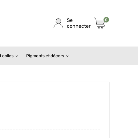
Se
0
connecter
 colles
Pigments et décors