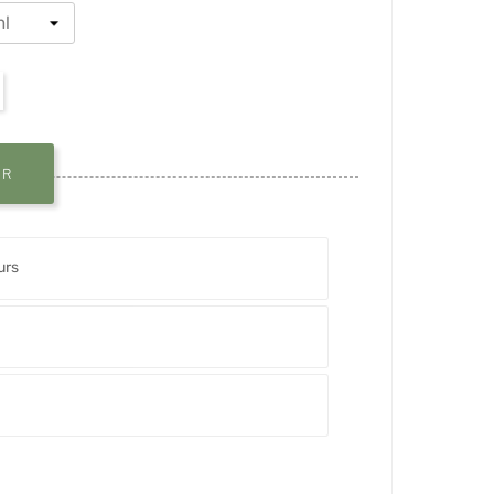
ER
urs