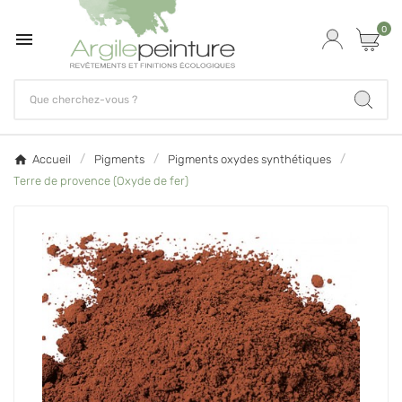
0

Accueil
Pigments
Pigments oxydes synthétiques
Terre de provence (Oxyde de fer)