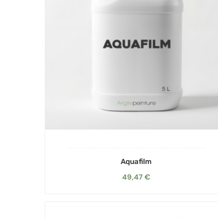
Aquafilm
49,47 €