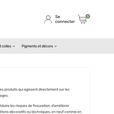
Se
0
connecter
 colles
Pigments et décors
s produits qui agissent directement sur les
rages.
uire les risques de fissuration, d’améliorer
ux bétons décoratifs ou techniques, en neuf comme en