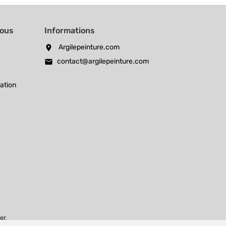
Nous
Informations
Argilepeinture.com
location_on
contact@argilepeinture.com
email
sation
ier
.