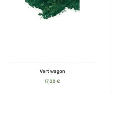
Vert wagon
17,28 €